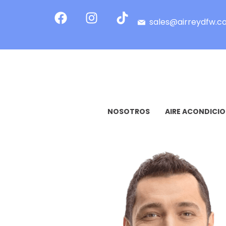
sales@airreydfw.
NOSOTROS
AIRE ACONDICI