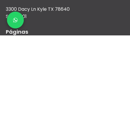
3300 Dacy Ln Kyle TX 78640
Suite 1001
Páginas
Nosotros
Aire Acondicionado
Calefacción
Nueva construcción y comercial
Financiamiento
Contacto
sales@airreydfw.com