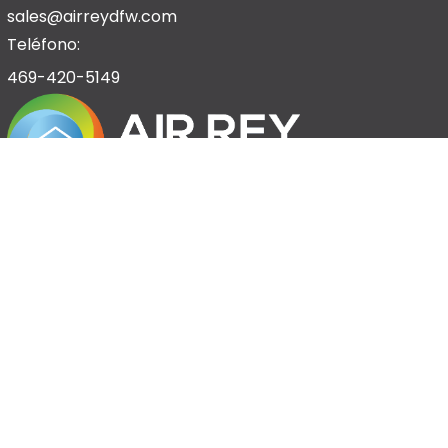
sales@airreydfw.com
Teléfono:
469-420-5149