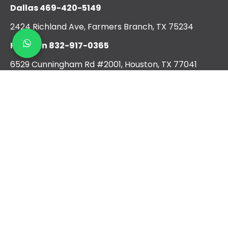
Dallas
469-420-5149
2424 Richland Ave, Farmers Branch, TX 75234
Houston
832-917-0365
6529 Cunningham Rd #2001, Houston, TX 77041
San Antonio
210-405-5710
4308 Centergate St, San Antonio, TX 78217
Austin
512-717-5039
3300 Dacy Ln Kyle TX 78640
Suite 1001