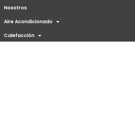
Nosotros
Aire Acondicionado
Calefacción
Nueva construcción y comercial
Financiamiento
©
Todos los derechos reservados Air Rey 2026