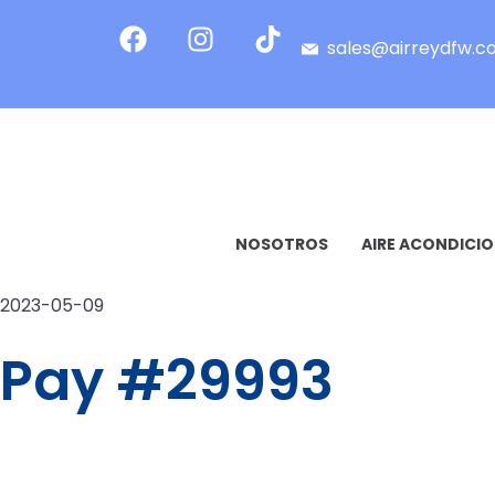
sales@airreydfw.
NOSOTROS
AIRE ACONDICI
2023-05-09
Pay #29993