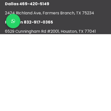
Dallas
469-420-5149
2424 Richland Ave, Farmers Branch, TX 75234
Houston
832-917-0365
6529 Cunningham Rd #2001, Houston, TX 77041
San Antonio
210-405-5710
4308 Centergate St, San Antonio, TX 78217
Austin
512-717-5039
3300 Dacy Ln Kyle TX 78640
Suite 1001