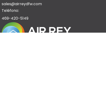
sales@airreydfw.com
Teléfono:
469-420-5149