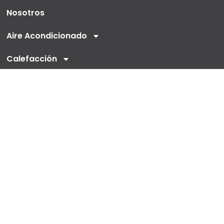
Nosotros
Aire Acondicionado
Calefacción
Nueva construcción y comercial
Financiamiento
©
Todos los derechos reservados Air Rey 2026