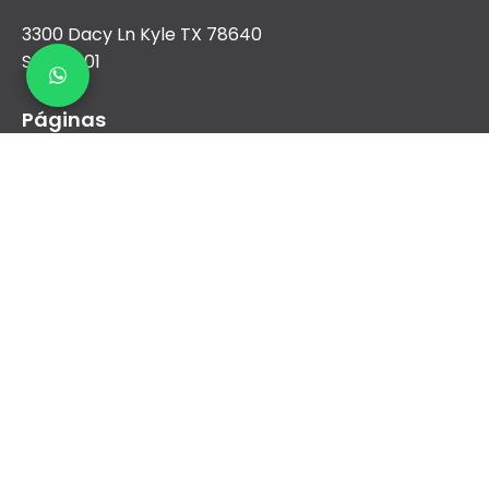
3300 Dacy Ln Kyle TX 78640
Suite 1001
Páginas
Nosotros
Aire Acondicionado
Calefacción
Nueva construcción y comercial
Financiamiento
Contacto
sales@airreydfw.com