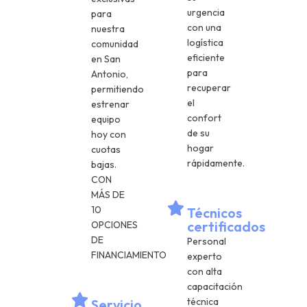
urgencia
para
con una
nuestra
logística
comunidad
eficiente
en San
para
Antonio,
recuperar
permitiendo
el
estrenar
confort
equipo
de su
hoy con
hogar
cuotas
rápidamente.
bajas.
CON
MÁS DE
10
Técnicos
certificados
OPCIONES
DE
Personal
FINANCIAMIENTO
experto
con alta
capacitación
técnica
Servicio