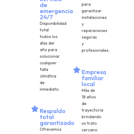
de
para
emergencia
garantizar
24/7
instalaciones
Disponibilidad
y
total
reparaciones
todos los
seguras
días del
y
año para
profesionales.
solucionar
cualquier
falla
Empresa
climática
familiar
de
local
inmediato.
Más de
18 años
de
Respaldo
trayectoria
total
brindando
garantizado
un trato
Ofrecemos
cercano