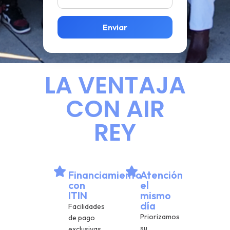
Enviar
LA VENTAJA
CON AIR
REY
Financiamiento
Atención
con
el
ITIN
mismo
día
Facilidades
Priorizamos
de pago
su
exclusivas