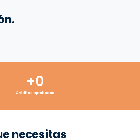
ón.
+
0
Créditos aprobados
ue necesitas