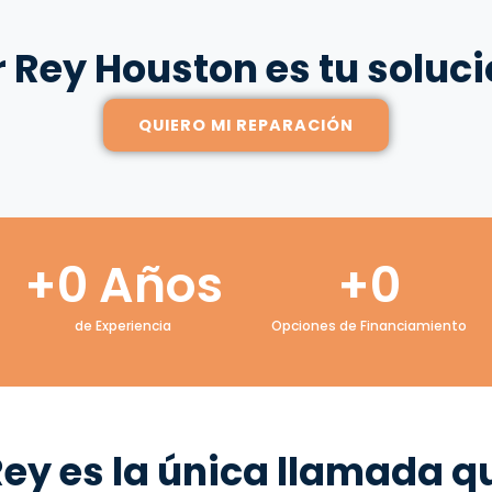
r Rey Houston es tu soluci
QUIERO MI REPARACIÓN
+
0
 Años
+
0
de Experiencia
Opciones de Financiamiento
Rey es la única llamada q