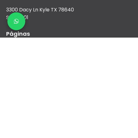
3300 Dacy Ln Kyle TX 78640
Suite 1001
Páginas
Nosotros
Aire Acondicionado
Calefacción
Nueva construcción y comercial
Financiamiento
Contacto
sales@airreydfw.com