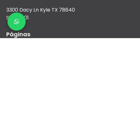
3300 Dacy Ln Kyle TX 78640
Suite 1001
Páginas
Nosotros
Aire Acondicionado
Calefacción
Nueva construcción y comercial
Financiamiento
Contacto
sales@airreydfw.com