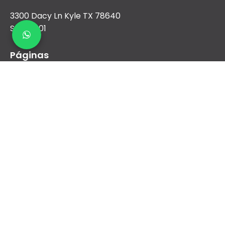
3300 Dacy Ln Kyle TX 78640
Suite 1001
Páginas
Nosotros
Aire Acondicionado
Calefacción
Nueva construcción y comercial
Financiamiento
Contacto
sales@airreydfw.com