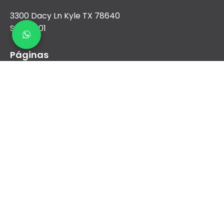
3300 Dacy Ln Kyle TX 78640
Suite 1001
Páginas
Nosotros
Aire Acondicionado
Calefacción
Nueva construcción y comercial
Financiamiento
Contacto
sales@airreydfw.com