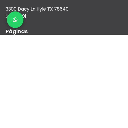
3300 Dacy Ln Kyle TX 78640
Suite 1001
Páginas
Nosotros
Aire Acondicionado
Calefacción
Nueva construcción y comercial
Financiamiento
Contacto
sales@airreydfw.com