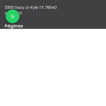
3300 Dacy Ln Kyle TX 78640
Suite 1001
Páginas
Nosotros
Aire Acondicionado
Calefacción
Nueva construcción y comercial
Financiamiento
Contacto
sales@airreydfw.com