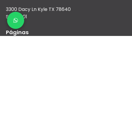
3300 Dacy Ln Kyle TX 78640
Suite 1001
Páginas
Nosotros
Aire Acondicionado
Calefacción
Nueva construcción y comercial
Financiamiento
Contacto
sales@airreydfw.com