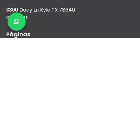
3300 Dacy Ln Kyle TX 78640
Suite 1001
Páginas
Nosotros
Aire Acondicionado
Calefacción
Nueva construcción y comercial
Financiamiento
Contacto
sales@airreydfw.com