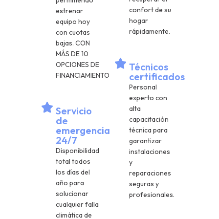
permitiendo
confort de su
estrenar
hogar
equipo hoy
rápidamente.
con cuotas
bajas. CON
MÁS DE 10
OPCIONES DE
Técnicos
certificados
FINANCIAMIENTO
Personal
experto con
alta
Servicio
de
capacitación
emergencia
técnica para
24/7
garantizar
Disponibilidad
instalaciones
total todos
y
los días del
reparaciones
año para
seguras y
solucionar
profesionales.
cualquier falla
climática de