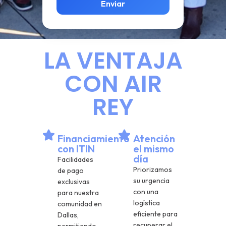
Enviar
LA VENTAJA
CON AIR
REY
Financiamiento
Atención
con ITIN
el mismo
día
Facilidades
Priorizamos
de pago
su urgencia
exclusivas
con una
para nuestra
logística
comunidad en
eficiente para
Dallas,
recuperar el