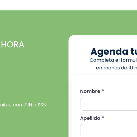
HORA
Agenda t
Completa el formula
en menos de 10 m
s
Nombre *
nible con ITIN o SSN
Apellido *