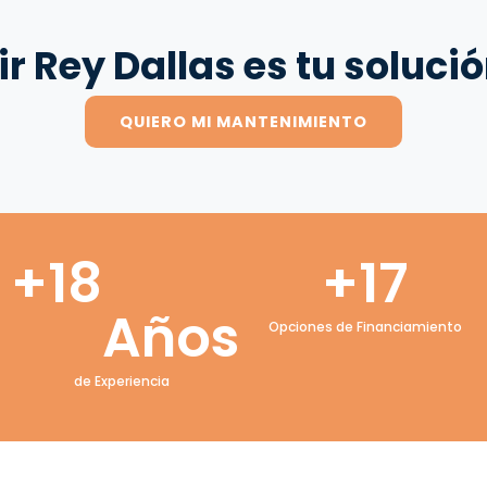
ir Rey Dallas es tu solució
QUIERO MI MANTENIMIENTO
+
18
+
17
Años
Opciones de Financiamiento
de Experiencia