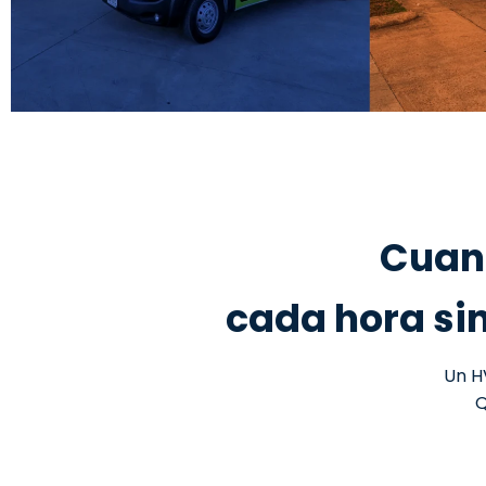
Cuand
cada hora sin
Un H
Q