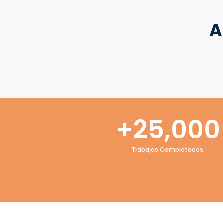
A
+
25,000
Trabajos Completados