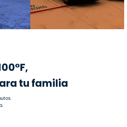
100°F,
ara tu familia
utos.
a.