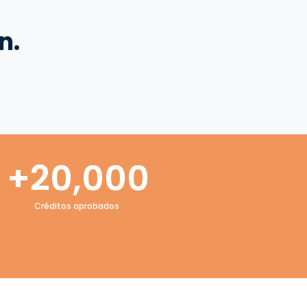
n.
+
20,000
Créditos aprobados